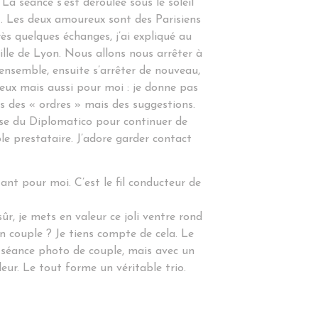
La séance s’est déroulée sous le soleil
t. Les deux amoureux sont des Parisiens
ès quelques échanges, j’ai expliqué au
lle de Lyon. Nous allons nous arrêter à
nsemble, ensuite s’arrêter de nouveau,
eux mais aussi pour moi : je donne pas
s des « ordres » mais des suggestions.
sse du Diplomatico pour continuer de
le prestataire. J’adore garder contact
ant pour moi. C’est le fil conducteur de
r, je mets en valeur ce joli ventre rond
un couple ? Je tiens compte de cela. Le
e séance photo de couple, mais avec un
leur. Le tout forme un véritable trio.