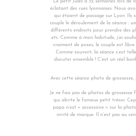
Le petit Jules à 32 semaines lors de l
éclatant des rues lyonnaises. Nous avo
qui étaient de passage sur Lyon. Ils 
couple le déroulement de la séance : u
différents endroits pour prendre des 
etc. Comme à mon habitude, j’ai souha
vraiment de poses, le couple est libr
Comme souvent, la séance s’est tell
discuter ensemble ! C’est un réel bon
Avec cette séance photo de grossesse, j
Je ne fais pas de photos de grossesse f
qui abrite le fameux petit trésor. Cep
papa n’est « accessoire » sur la phot
invité de marque. Il n’est pas au cen