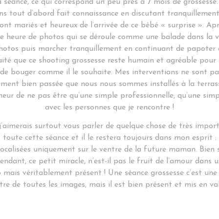
a séance, ce qui correspond un peu près à 7 mois de grossesse. 
ns tout d’abord fait connaissance en discutant tranquillemen
sont mariés et heureux de l’arrivée de ce bébé « surprise ». Apr
ne heure de photos qui se déroule comme une balade dans la vi
photos puis marcher tranquillement en continuant de papoter e
ité que ce shooting grossesse reste humain et agréable pour 
e de bouger comme il le souhaite. Mes interventions ne sont pa
ement bien passée que nous nous sommes installés à la terra
heur de ne pas être qu’une simple professionnelle, qu’une simp
avec les personnes que je rencontre !
’aimerais surtout vous parler de quelque chose de très import
toute cette séance et il le restera toujours dans mon esprit :
ocalisées uniquement sur le ventre de la future maman. Bien sû
endant, ce petit miracle, n’est-il pas le fruit de l’amour dans 
o mais véritablement présent ! Une séance grossesse c’est un
tre de toutes les images, mais il est bien présent et mis en va