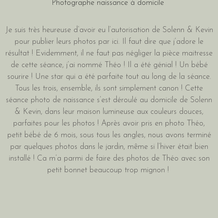
Photographe naissance à domicile
Je suis très heureuse d’avoir eu l’autorisation de Solenn & Kevin
pour publier leurs photos par ici. Il faut dire que j’adore le
résultat ! Evidemment, il ne faut pas négliger la pièce maitresse
de cette séance, j’ai nommé Théo ! Il a été génial ! Un bébé
sourire ! Une star qui a été parfaite tout au long de la séance.
Tous les trois, ensemble, ils sont simplement canon ! Cette
séance photo de naissance s’est déroulé au domicile de Solenn
& Kevin, dans leur maison lumineuse aux couleurs douces,
parfaites pour les photos ! Après avoir pris en photo Théo,
petit bébé de 6 mois, sous tous les angles, nous avons terminé
par quelques photos dans le jardin, même si l’hiver était bien
installé ! Ca m’a parmi de faire des photos de Théo avec son
petit bonnet beaucoup trop mignon !