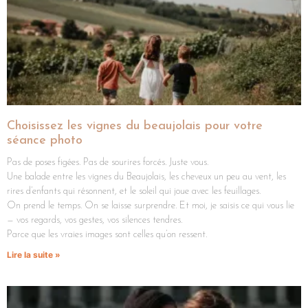
Choisissez les vignes du beaujolais pour votre
séance photo ​
Pas de poses figées. Pas de sourires forcés. Juste vous.
Une balade entre les vignes du Beaujolais, les cheveux un peu au vent, les
rires d’enfants qui résonnent, et le soleil qui joue avec les feuillages.
On prend le temps. On se laisse surprendre. Et moi, je saisis ce qui vous lie
— vos regards, vos gestes, vos silences tendres.
Parce que les vraies images sont celles qu’on ressent.
Lire la suite »