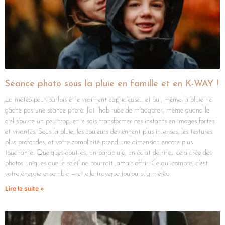
Séance photo sous la pluie en famille et en K-WAY !
La météo peut parfois être vraiment capricieuse… et oui, même la pluie ne
gâche pas une séance photo. J’ai l’habitude de m’adapter, même quand le
ciel s’ouvre un peu trop, et je sais transformer ces instants en images fortes
et vivantes. Sous la pluie, les couleurs deviennent plus intenses, les textures
plus profondes, et votre complicité prend une dimension encore plus
touchante. Quelques gouttes, un parapluie, un éclat de rire… cela crée des
photos uniques que le soleil ne pourrait jamais offrir. Ce qui compte, c’est
votre énergie ensemble — et elle traverse toujours la météo.
Lire la suite »