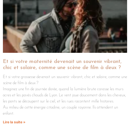
Et si votre maternité devenait un souvenir vibrant,
chic et solaire, comme une scène de film à deux ?
Et si votre grossesse devenait un souvenir vibrant, chic et solaire, comme une
scène de film à deux ?
Imaginez une fin de journée dorée, quand la lumière brute caresse les murs
ocres et les pavés chauds de Lyon. Le vent joue doucement dans les cheveux,
les ponts se découpent sur le ciel, et les rues racontent mille histoires.
Au milieu de cette énergie citadine, un couple rayonne. Ils attendent un
enfant.
Lire la suite »