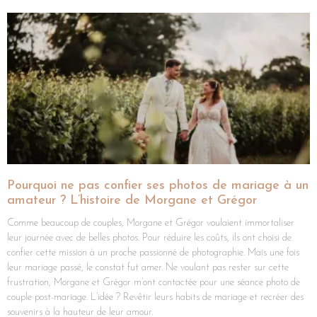
Pourquoi ne pas confier ses photos de mariage à un
amateur ? L’histoire de Morgane et Grégor
Comme beaucoup de couples, Morgane et Grégor voulaient immortaliser
leur journée avec de belles photos. Pour réduire les coûts, ils ont choisi de
confier cette mission à un proche passionné de photographie. Mais une fois
leur mariage passé, le constat fut amer. Ne voulant pas rester sur cette
frustration, Morgane et Grégor m’ont contactée pour une séance photo de
couple post-mariage. L’idée ? Revêtir leurs habits de mariage et recréer des
souvenirs à la hauteur de leur amour.