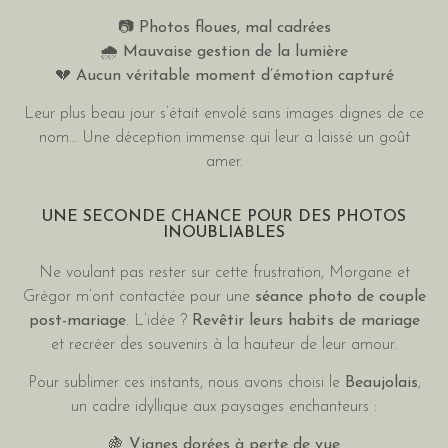
📷
Photos floues, mal cadrées
🌧️
Mauvaise gestion de la lumière
💔
Aucun véritable moment d’émotion capturé
Leur plus beau jour s’était envolé sans images dignes de ce
nom… Une déception immense qui leur a laissé un goût
amer.
UNE SECONDE CHANCE POUR DES PHOTOS
INOUBLIABLES
Ne voulant pas rester sur cette frustration, Morgane et
Grégor m’ont contactée pour une
séance photo de couple
post-mariage
. L’idée ?
Revêtir leurs habits de mariage
et recréer des souvenirs à la hauteur de leur amour.
Pour sublimer ces instants, nous avons choisi le
Beaujolais
,
un cadre idyllique aux paysages enchanteurs :
🍇
Vignes dorées à perte de vue